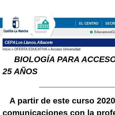
Pa
co
pri
EL CENTRO
SECR
EducamosC
USUARIOS
CRFP
CEPA Los Llanos, Albacete
Inicio
»
OFERTA EDUCATIVA
»
Acceso Universidad
Se encuentra usted aquí
BIOLOGÍA PARA ACCESO
25 AÑOS
____________________
A partir de este curso 202
comunicaciones con la profes