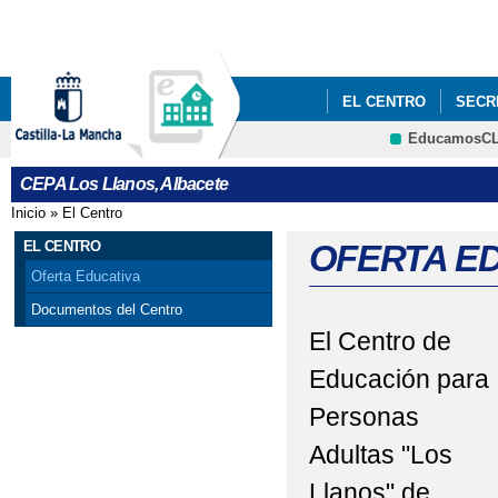
Pa
co
pri
EL CENTRO
SECR
EducamosC
USUARIOS
CRFP
CEPA Los Llanos, Albacete
Inicio
»
El Centro
Se encuentra usted aquí
EL CENTRO
OFERTA E
Oferta Educativa
Documentos del Centro
El Centro de
Educación para
Personas
Adultas "Los
Llanos" de