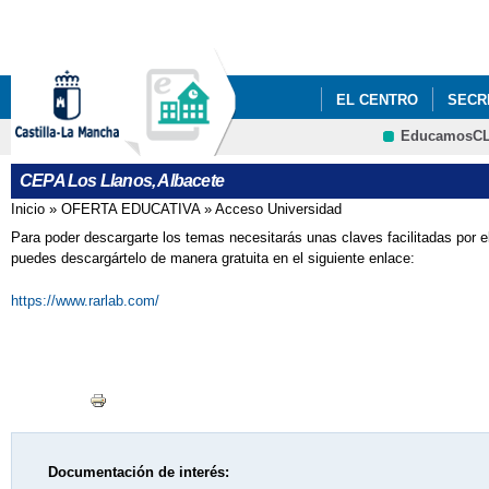
Pa
co
pri
EL CENTRO
SECR
EducamosC
USUARIOS
CRFP
CEPA Los Llanos, Albacete
Inicio
»
OFERTA EDUCATIVA
»
Acceso Universidad
Se encuentra usted aquí
Para poder descargarte los temas necesitarás unas claves facilitadas por e
puedes descargártelo de manera gratuita en el siguiente enlace:
https://www.rarlab.com/
Documentación de interés: