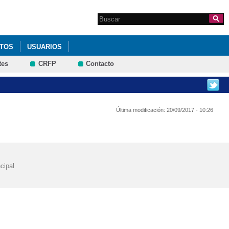
Search this site
Formulario de
búsqueda
TOS
USUARIOS
tes
CRFP
Contacto
Última modificación:
20/09/2017 - 10:26
cipal