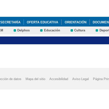
Pasar al
contenido
principal
SECRETARÍA
OFERTA EDUCATIVA
ORIENTACIÓN
DOCUMEN
LM
Delphos
Educación
Cultura
Depor
ección de datos
Mapa del sitio
Accesibilidad
Aviso Legal
Página Prin