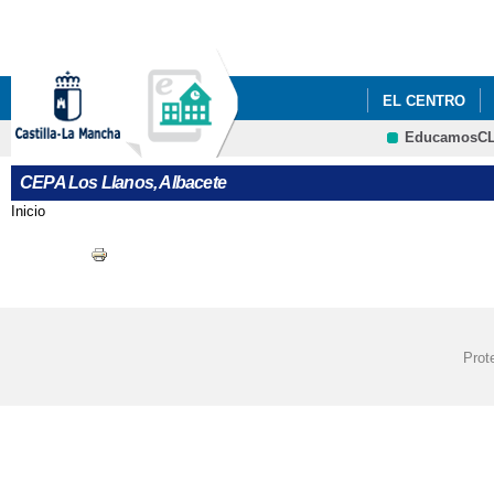
EL CENTRO
EducamosC
CEPA Los Llanos, Albacete
Inicio
Se encuentra usted aquí
Prot